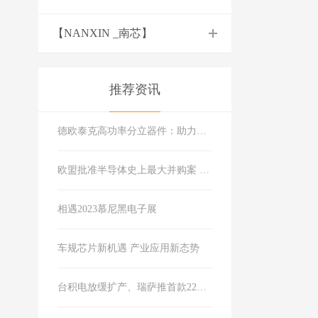
【NANXIN _南芯】
推荐资讯
德欧泰克高功率分立器件：助力构建可靠现代能源系统
欧盟批准半导体史上最大并购案 软硬件巨头合体市场会有什么变化？
相遇2023慕尼黑电子展
车规芯片新机遇 产业应用新态势
台积电放缓扩产、瑞萨推首款22纳米MCU